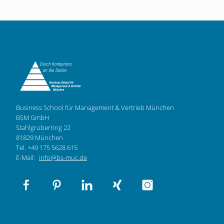
Business School für Management & Vertrieb München
BSM GmbH
Stahlgruberring 22
81829 München
Tel. +49 175 5628 615
E-Mail:
info@bs-muc.de