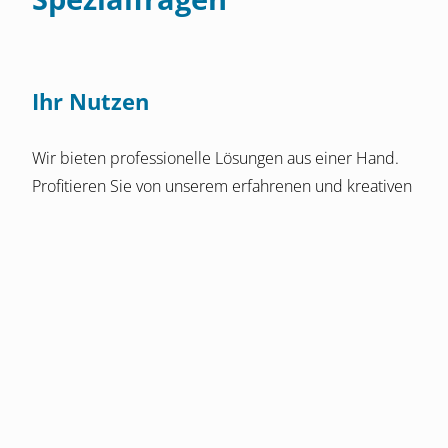
Ihr Nutzen
Wir bieten professionelle Lösungen aus einer Hand.
Profitieren Sie von unserem erfahrenen und kreativen
Team mit Expertenwissen.
Bereiche/Inhalte
erfolgreiche Zusammenarbeit in wechselnden
Projektorganisationen und etablierten Netzwerken
zertifizierte Team-Mitglieder für: